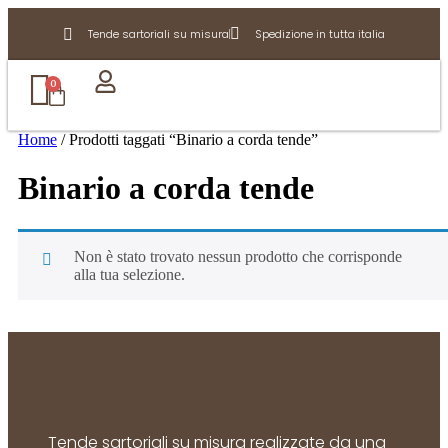
Tende sartoriali su misura
Spedizione in tutta italia
0
Home
/ Prodotti taggati “Binario a corda tende”
Binario a corda tende
Non è stato trovato nessun prodotto che corrisponde
alla tua selezione.
Tende sartoriali su misura realizzate da una