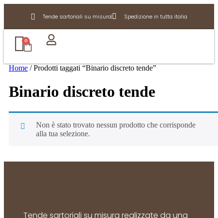
Tende sartoriali su misura
Spedizione in tutta italia
0
Home
/ Prodotti taggati “Binario discreto tende”
Binario discreto tende
Non è stato trovato nessun prodotto che corrisponde
alla tua selezione.
Tende sartoriali su misura realizzate da una