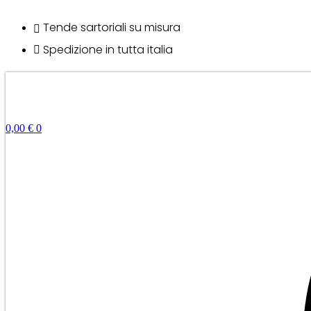
Vai
al
Tende sartoriali su misura
contenuto
Spedizione in tutta italia
0,00
€
0