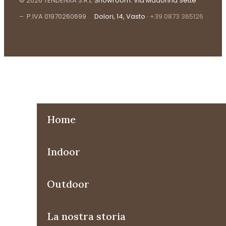
© 2026 TENDENXA S.R.L
Showroom: Via Madonna Sette
– P.IVA 01970260699
Dolori, 14, Vasto ·
+39 0873 365126
Home
Indoor
Outdoor
La nostra storia