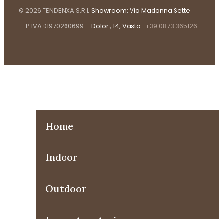
© 2026 TENDENXA S.R.L
Showroom: Via Madonna Sette
– P.IVA 01970260699
Dolori, 14, Vasto ·
+39 0873 365126
Home
Indoor
Outdoor